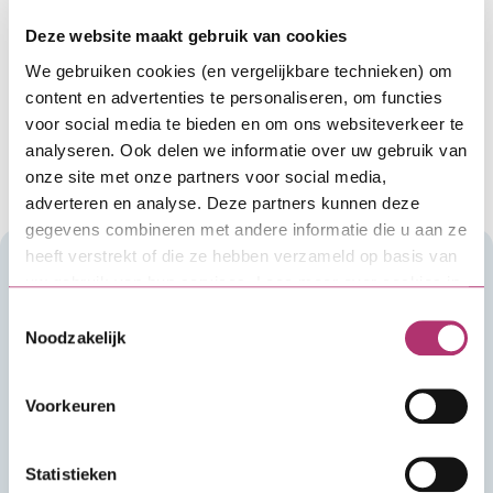
Deze website maakt gebruik van cookies
We gebruiken cookies (en vergelijkbare technieken) om
content en advertenties te personaliseren, om functies
voor social media te bieden en om ons websiteverkeer te
analyseren. Ook delen we informatie over uw gebruik van
onze site met onze partners voor social media,
adverteren en analyse. Deze partners kunnen deze
gegevens combineren met andere informatie die u aan ze
heeft verstrekt of die ze hebben verzameld op basis van
Sollicitatieformulier
uw gebruik van hun services. Lees meer over cookies in
onze
cookieverklaring
.
Toestemmingsselectie
Jouw gegevens
Noodzakelijk
Naam
Voorkeuren
E-mailadres
Statistieken