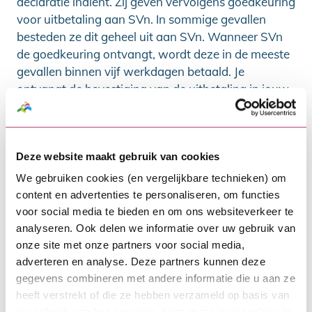
declaratie indient. Zij geven vervolgens goedkeuring
voor uitbetaling aan SVn. In sommige gevallen
besteden ze dit geheel uit aan SVn. Wanneer SVn
de goedkeuring ontvangt, wordt deze in de meeste
gevallen binnen vijf werkdagen betaald. Je
ontvangt de bevestiging van de uitbetaling in jouw
MijnSVn-omgeving. Hiervan ontvang je een
notificatie op het mailadres dat is gekoppeld aan je
account.
Deze website maakt gebruik van cookies
Looptijd bouwdepot: twaalf
We gebruiken cookies (en vergelijkbare technieken) om
maanden
content en advertenties te personaliseren, om functies
voor social media te bieden en om ons websiteverkeer te
Je kunt twaalf maanden gebruikmaken van het
analyseren. Ook delen we informatie over uw gebruik van
bouwdepot. Hierna wordt het depot automatisch
onze site met onze partners voor social media,
gesloten. Het eventuele restbedrag halen we van je
adverteren en analyse. Deze partners kunnen deze
lening af. Daar ontvang je een bevestiging van. Het
gegevens combineren met andere informatie die u aan ze
is mogelijk om het bouwdepot eenmalig te
heeft verstrekt of die ze hebben verzameld op basis van
verlengen. Meer informatie over het bouwdepot
uw gebruik van hun services. Lees meer over cookies in