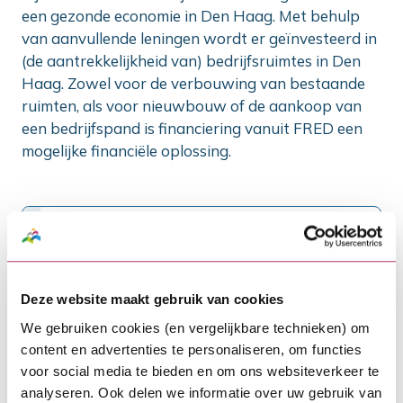
een gezonde economie in Den Haag. Met behulp
van aanvullende leningen wordt er geïnvesteerd in
(de aantrekkelijkheid van) bedrijfsruimtes in Den
Haag. Zowel voor de verbouwing van bestaande
ruimten, als voor nieuwbouw of de aankoop van
een bedrijfspand is financiering vanuit FRED een
mogelijke financiële oplossing.
Meer over FRED
Energiefonds Den Haag voor
energieopwek (ED)
Deze website maakt gebruik van cookies
Het Energiefonds Den Haag, ED, is een initiatief
We gebruiken cookies (en vergelijkbare technieken) om
van de gemeente Den Haag en ondersteunt
content en advertenties te personaliseren, om functies
duurzame energieprojecten in de Haagse stad en
voor social media te bieden en om ons websiteverkeer te
in de provincie Zuid-Holland. ED is gericht op
analyseren. Ook delen we informatie over uw gebruik van