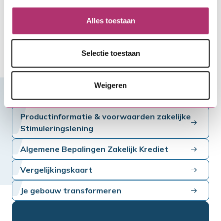
tevens een toegevoegde waarde hebben voor de
werkgelegenheid in Friesland. Voorbeelden zijn
Alles toestaan
aardwarmte, zonne-energie, biomassa maar ook
energiebesparing in de bebouwde omgeving.
Selectie toestaan
Meer over het FSFE
Weigeren
Direct bekijken
Productinformatie & voorwaarden zakelijke
Stimuleringslening
Algemene Bepalingen Zakelijk Krediet
Vergelijkingskaart
Je gebouw transformeren