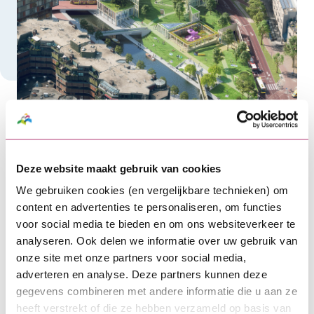
Deze website maakt gebruik van cookies
Beeld door ontwikkelaar (c) WAX
We gebruiken cookies (en vergelijkbare technieken) om
content en advertenties te personaliseren, om functies
Op sollicitatie bij de gemeente
voor social media te bieden en om ons websiteverkeer te
Utrecht
analyseren. Ook delen we informatie over uw gebruik van
onze site met onze partners voor social media,
Inmiddels werkt Lingotto alweer twee jaar met de
adverteren en analyse. Deze partners kunnen deze
gemeente Utrecht samen. Maar ze kregen de
gegevens combineren met andere informatie die u aan ze
opdracht niet zomaar gegund. “De gemeente vroeg
heeft verstrekt of die ze hebben verzameld op basis van
voor de gehele transformatie van het