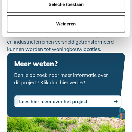
Transformatiefaciliteit wordt verstrekt en beheerd
Selectie toestaan
door SVn. Het ministerie investeert de komende
jaren flink in bouwen en wonen. Binnen de
Weigeren
Transformatiefaciliteit zoekt BZK in samenwerking
met SVn naar projecten waar voormalige fabrieks-
en industrieterreinen versneld getransformeerd
kunnen worden tot woningbouwlocaties.
Meer weten?
Ben je op zoek naar meer informatie over
dit project? Klik dan hier verder!
Lees hier meer over het project