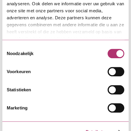
Aan de slag
analyseren. Ook delen we informatie over uw gebruik van
onze site met onze partners voor social media,
adverteren en analyse. Deze partners kunnen deze
gegevens combineren met andere informatie die u aan ze
Direct zelf regelen
heeft verstrekt of die ze hebben verzameld op basis van
uw gebruik van hun services. Lees meer over cookies in
onze
cookieverklaring
.
Toestemmingsselectie
MijnSVn-omgeving
Noodzakelijk
Een wijziging of verandering
Voorkeuren
doorgeven
Statistieken
Meer weten over
Marketing
Bouwdepot