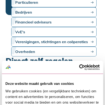
Particulieren
Bedrijven
Financieel adviseurs
VvE's
Verenigingen, stichtingen en coöperaties
Overheden
Direct zelf regelen
Wil je een wijziging doorgeven of ben je op
zoek naar meer informatie? Je vindt
Deze website maakt gebruik van cookies
hieronder informatie over deze
We gebruiken cookies (en vergelijkbare technieken) om
onderwerpen en meer.
content en advertenties te personaliseren, om functies
voor social media te bieden en om ons websiteverkeer te