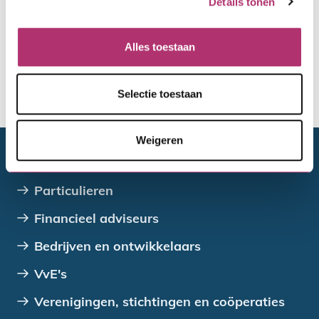
Details tonen
Hertoets
Alles toestaan
Selectie toestaan
De toewijzing van de gemeente
Weigeren
Doelgroepen
Particulieren
Financieel adviseurs
Bedrijven en ontwikkelaars
VvE's
Verenigingen, stichtingen en coöperaties