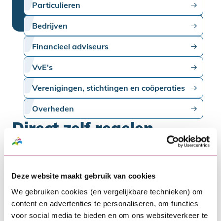
Particulieren
Bedrijven
Financieel adviseurs
VvE's
Verenigingen, stichtingen en coöperaties
Overheden
Direct zelf regelen
Wil je een wijziging doorgeven of ben je op
zoek naar meer informatie? Je vindt
Deze website maakt gebruik van cookies
hieronder informatie over deze
We gebruiken cookies (en vergelijkbare technieken) om
onderwerpen en meer.
content en advertenties te personaliseren, om functies
voor social media te bieden en om ons websiteverkeer te