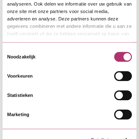
Aan de slag
analyseren. Ook delen we informatie over uw gebruik van
onze site met onze partners voor social media,
adverteren en analyse. Deze partners kunnen deze
gegevens combineren met andere informatie die u aan ze
Direct zelf regelen
heeft verstrekt of die ze hebben verzameld op basis van
uw gebruik van hun services. Lees meer over cookies in
onze
cookieverklaring
.
Toestemmingsselectie
MijnSVn-omgeving
Noodzakelijk
Een wijziging of verandering
Voorkeuren
doorgeven
Statistieken
Meer weten over
Marketing
Bouwdepot