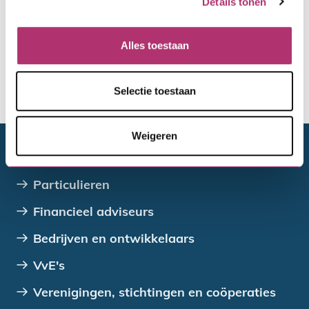
Details tonen
Hertoets
Alles toestaan
Selectie toestaan
De toewijzing van de gemeente
Weigeren
Doelgroepen
Particulieren
Financieel adviseurs
Bedrijven en ontwikkelaars
VvE's
Verenigingen, stichtingen en coöperaties