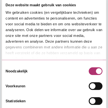
Deze website maakt gebruik van cookies
We gebruiken cookies (en vergelijkbare technieken) om
content en advertenties te personaliseren, om functies
voor social media te bieden en om ons websiteverkeer te
analyseren. Ook delen we informatie over uw gebruik van
onze site met onze partners voor social media,
adverteren en analyse. Deze partners kunnen deze
gegevens combineren met andere informatie die u aan ze
heeft verstrekt of die ze hebben verzameld op basis van
uw gebruik van hun services. Lees meer over cookies in
onze
cookieverklaring
.
Toestemmingsselectie
Noodzakelijk
Voorkeuren
Aflopende Starterslening
Statistieken