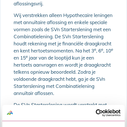
aflossingsvrij.
Wij verstrekken alleen Hypothecaire leningen
met annuïtaire aflossing en enkele speciale
vormen zoals de SVn Starterslening met een
Combinatielening. De SVn Starterslening
houdt rekening met je financiële draagkracht
e
e
e
en kent hertoetsmomenten. Na het 3
, 6
, 10
e
en 15
jaar van de looptijd kun je een
hertoets aanvragen en wordt je draagkracht
telkens opnieuw beoordeeld. Zodra je
voldoende draagkracht hebt, ga je de SVn
Starterslening met Combinatielening
annuïtair aflossen.
De SVn Starterslening wordt verstrekt met
Nationale Hypotheek Garantie
.