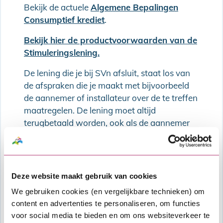
Bekijk de actuele
Algemene Bepalingen
Consumptief krediet
.
Bekijk hier de productvoorwaarden van de
Stimuleringslening.
De lening die je bij SVn afsluit, staat los van
de afspraken die je maakt met bijvoorbeeld
de aannemer of installateur over de te treffen
maatregelen. De lening moet altijd
terugbetaald worden, ook als de aannemer
zich niet aan de afspraken houdt.
Als je een SVn Persoonlijke lening afsluit ga je
een financiële verplichting aan. Daarom moet
Deze website maakt gebruik van cookies
jouw financiële situatie voldoende stabiel zijn
We gebruiken cookies (en vergelijkbare technieken) om
om de extra maandlasten van de nieuwe
content en advertenties te personaliseren, om functies
lening, bovenop alle overige vaste lasten die
voor social media te bieden en om ons websiteverkeer te
je al hebt, te kunnen dragen. We kijken naar