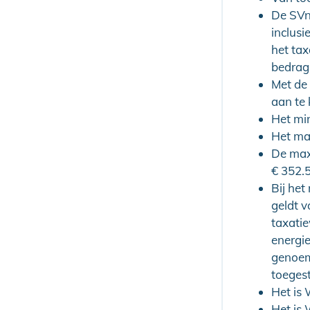
De SVn
inclus
het tax
bedrag
Met de
aan te
Het mi
Het ma
De max
€ 352.5
Bij he
geldt 
taxati
energie
genoem
toeges
Het is
Het is