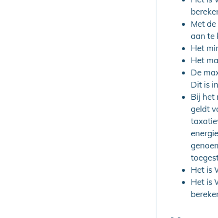
bereken
Met de
aan te
Het mi
Het ma
De max
Dit is 
Bij he
geldt 
taxati
energie
genoem
toeges
Het is
Het is
bereken