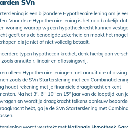
arden SVn
terslening is een bijzondere Hypothecaire lening om je e
fen. Voor deze Hypothecaire lening is het noodzakelijk dat
en woning waarop wij een hypotheekrecht kunnen vestige
cht geeft ons de benodigde zekerheid en maakt het mogeli
kopen als je niet of niet volledig betaalt.
eerdere typen hypothecair krediet, denk hierbij aan versch
oals annuïtair, lineair en aflossingsvrij.
ken alleen Hypothecaire leningen met annuïtaire aflossing
rmen zoals de SVn Starterslening met een Combinatielenin
ng houdt rekening met je financiële draagkracht en kent
e
e
e
e
enten. Na het 3
, 6
, 10
en 15
jaar van de looptijd kun j
nvragen en wordt je draagkracht telkens opnieuw beoordee
raagkracht hebt, ga je de SVn Starterslening met Combina
lossen.
terslening wordt verstrekt met
Nationale Hypotheek Gara