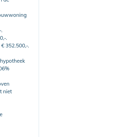
wbouwwoning
.
,-.
 352.500,-.
e hypotheek
106%
oven
 niet
e