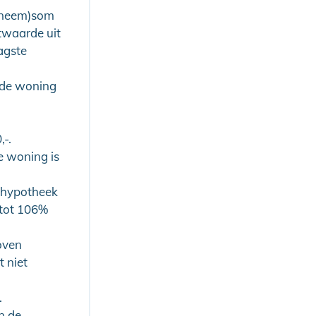
nneem)som
twaarde uit
agste
nde woning
.
-.
e woning is
e hypotheek
tot 106%
oven
 niet
.
n de