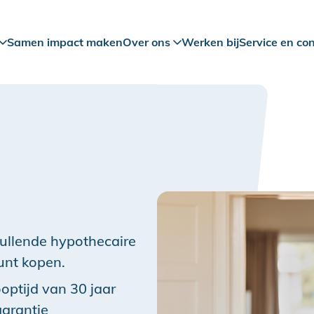
Samen impact maken
Over ons
Werken bij
Service en co
vullende hypothecaire
kunt kopen.
ooptijd van 30 jaar
arantie