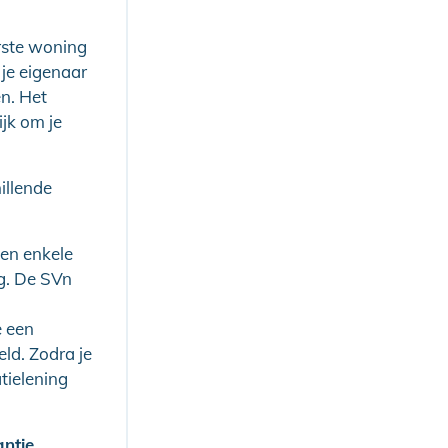
erste woning
 je eigenaar
n. Het
jk om je
illende
 en enkele
g. De SVn
e een
ld. Zodra je
tielening
ntie
.