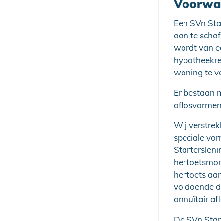
Voorwa
Een SVn Star
aan te schaf
wordt van e
hypotheekre
woning te ver
Er bestaan m
aflosvormen z
Wij verstrek
speciale vo
Startersleni
hertoetsmom
hertoets aa
voldoende d
annuïtair af
De SVn Star