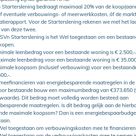
 Starterslening bedraagt maximaal 20% van de koop(aa
ief eventuele verbouwings- of meerwerkkosten, óf de mark
atierapport. Voor de Starterslening rekenen we met het la
 van deze twee.
 SVn Starterslening is het Wel toegestaan om een bestaa
 kopen.
nimale leenbedrag voor een bestaande woning is € 2.500,-
ximale leenbedrag voor een bestaande woning is € 35.000,
imale koopsom (inclusief verbouwing) voor een bestaand
00,-.
t meefinancieren van energiebesparende maatregelen in d
voor bestaande bouw een maximumbedrag van €373.650 (
ewaarde). Dit bedrag moet volledig worden besteed aan
besparende maatregelen. Is dit bedrag gelijk aan de hierb
de maximale koopsom? Dan is een energiebespaarbudget
taan.
 Wel toegestaan om verbouwingskosten mee te financieren
 Wel toegestaan om de verbouwingskosten mee te nemen i