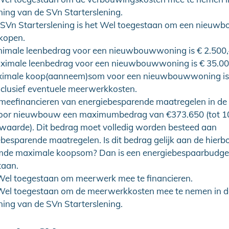
ing van de SVn Starterslening.
 SVn Starterslening is het Wel toegestaan om een nieu
 kopen.
nimale leenbedrag voor een nieuwbouwwoning is € 2.500,-
ximale leenbedrag voor een nieuwbouwwoning is € 35.000
imale koop(aanneem)som voor een nieuwbouwwoning is €
inclusief eventuele meerwerkkosten.
t meefinancieren van energiebesparende maatregelen in d
voor nieuwbouw een maximumbedrag van €373.650 (tot 
ewaarde). Dit bedrag moet volledig worden besteed aan
besparende maatregelen. Is dit bedrag gelijk aan de hierb
de maximale koopsom? Dan is een energiebespaarbudget
taan.
 Wel toegestaan om meerwerk mee te financieren.
 Wel toegestaan om de meerwerkkosten mee te nemen in d
ing van de SVn Starterslening.