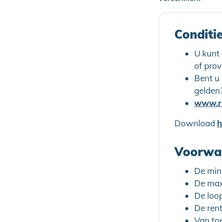
Conditi
U kunt
of prov
Bent u
gelden
www.re
Download
h
Voorwaa
De min
De max
De loo
De ren
Van to