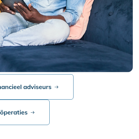
nancieel adviseurs
oöperaties