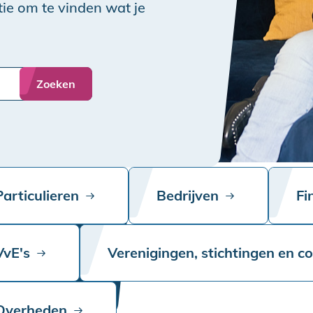
ie om te vinden wat je
Zoeken
Particulieren
Bedrijven
Fi
VvE's
Verenigingen, stichtingen en c
Overheden