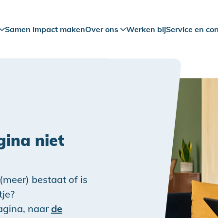
Samen impact maken
Over ons
Werken bij
Service en co
ina niet
 (meer) bestaat of is
tje?
pagina, naar
de