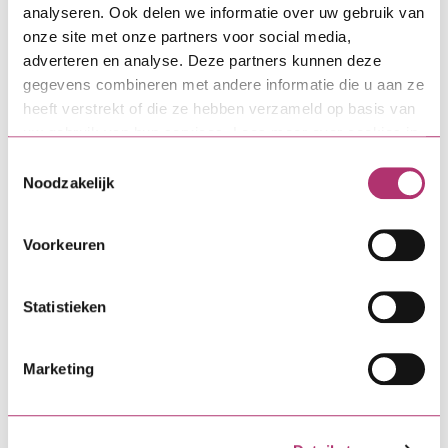
Aan de slag
analyseren. Ook delen we informatie over uw gebruik van
onze site met onze partners voor social media,
adverteren en analyse. Deze partners kunnen deze
gegevens combineren met andere informatie die u aan ze
Direct zelf regelen
heeft verstrekt of die ze hebben verzameld op basis van
uw gebruik van hun services. Lees meer over cookies in
onze
cookieverklaring
.
Toestemmingsselectie
MijnSVn-omgeving
Noodzakelijk
Een wijziging of verandering
Voorkeuren
doorgeven
Statistieken
Meer weten over
Marketing
Bouwdepot