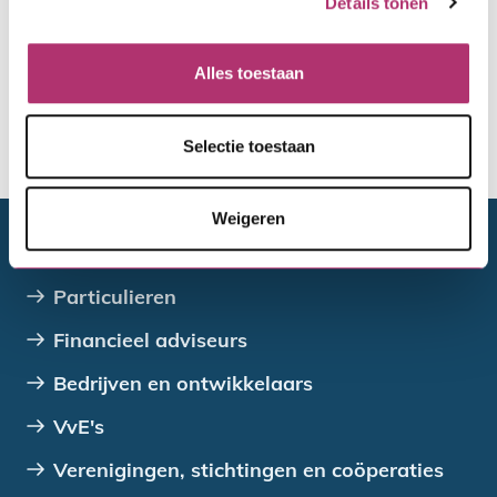
Details tonen
Hertoets
Alles toestaan
Selectie toestaan
De toewijzing van de gemeente
Weigeren
Doelgroepen
Particulieren
Financieel adviseurs
Bedrijven en ontwikkelaars
VvE's
Verenigingen, stichtingen en coöperaties