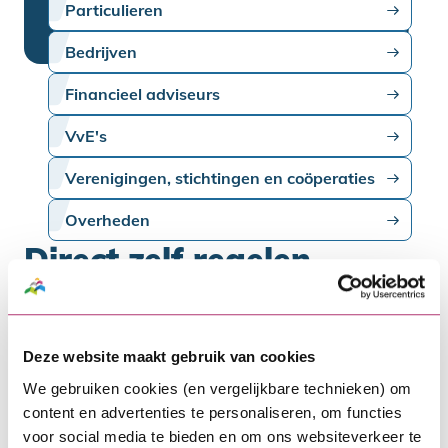
Particulieren
Bedrijven
Financieel adviseurs
VvE's
Verenigingen, stichtingen en coöperaties
Overheden
Direct zelf regelen
Wil je een wijziging doorgeven of ben je op
zoek naar meer informatie? Je vindt
Deze website maakt gebruik van cookies
hieronder informatie over deze
We gebruiken cookies (en vergelijkbare technieken) om
onderwerpen en meer.
content en advertenties te personaliseren, om functies
voor social media te bieden en om ons websiteverkeer te