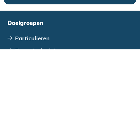
Doelgroepen
Particulieren
Financieel adviseurs
Bedrijven en ontwikkelaars
VvE's
Verenigingen, stichtingen en coöperaties
Overheden
Direct regelen
Wijziging doorgeven