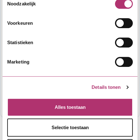
financieel advies, taxatie en notaris zijn
Noodzakelijk
voor eigen rekening.
Voorkeuren
Vragen?
Heb je algemene vragen over het
Statistieken
aanvraagproces of de lening, dan kun je
contact opnemen met SVn. Voor vragen over
specifieke voorwaarden van de verordening
Marketing
of als je wil weten hoeveel budget er nog
beschikbaar is voor deze lening, neem dan
contact op met de organisatie die de regeling
Details tonen
mogelijk maakt. Meestal is dat je gemeente of
provincie: Energieloket Achterhoek (0314)
820 360, info@energieloketachterhoek.nl.
Alles toestaan
Selectie toestaan