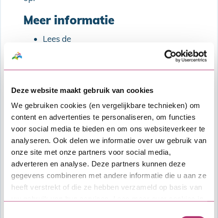
Meer informatie
Lees de
uitgebreide productinformatie en voorwaarden van de SVn Maatwerklening
Bekijk de actuele Algemene bepalingen Hypothecair krediet (met Combinatielening)
Lees meer over onze financiële
dienstverlening in
de vergelijkingskaart
Deze website maakt gebruik van cookies
.
We gebruiken cookies (en vergelijkbare technieken) om
content en advertenties te personaliseren, om functies
Kosten
voor social media te bieden en om ons websiteverkeer te
Afsluitkosten SVn Maatwerklening: €
analyseren. Ook delen we informatie over uw gebruik van
1.100,-.
onze site met onze partners voor social media,
Deze kosten worden ingehouden op de
adverteren en analyse. Deze partners kunnen deze
hoofdsom van de SVn Maatwerklening.
gegevens combineren met andere informatie die u aan ze
Hertoetskosten voor de SVn
heeft verstrekt of die ze hebben verzameld op basis van
Maatwerklening: € 155,-
uw gebruik van hun services. Lees meer over cookies in
onze
cookieverklaring
.
Overige kosten zoals kosten voor
Toestemmingsselectie