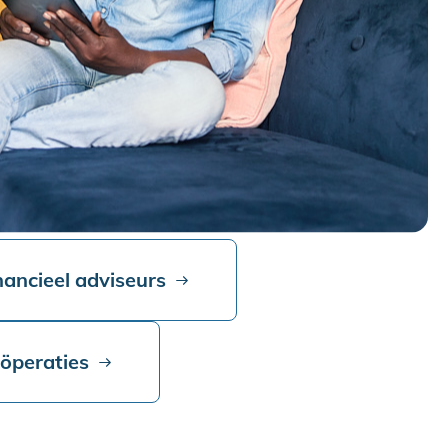
nancieel adviseurs
oöperaties