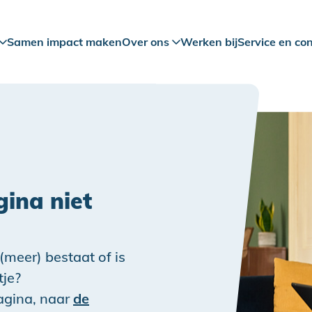
Samen impact maken
Over ons
Werken bij
Service en co
ina niet
 (meer) bestaat of is
tje?
pagina, naar
de