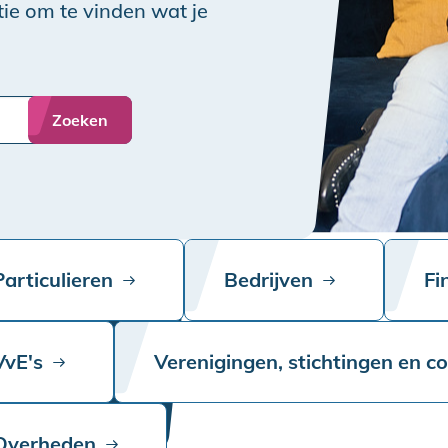
ie om te vinden wat je
Zoeken
Particulieren
Bedrijven
Fi
VvE's
Verenigingen, stichtingen en c
Overheden