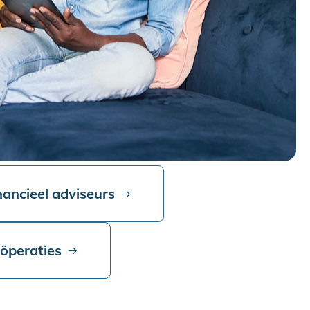
nancieel adviseurs
oöperaties