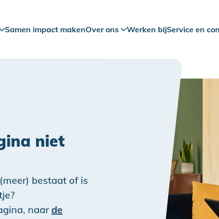
Samen impact maken
Over ons
Werken bij
Service en co
ina niet
 (meer) bestaat of is
tje?
pagina, naar
de