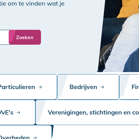
ie om te vinden wat je
Zoeken
Particulieren
Bedrijven
Fi
VvE's
Verenigingen, stichtingen en c
Overheden