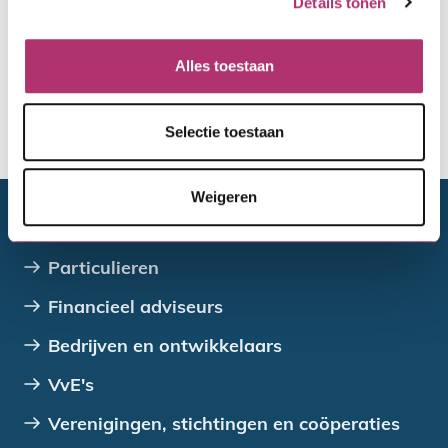
Details tonen
Hertoets
Alles toestaan
Selectie toestaan
De toewijzing van de gemeente
Weigeren
Doelgroepen
Particulieren
Financieel adviseurs
Bedrijven en ontwikkelaars
VvE's
Verenigingen, stichtingen en coöperaties