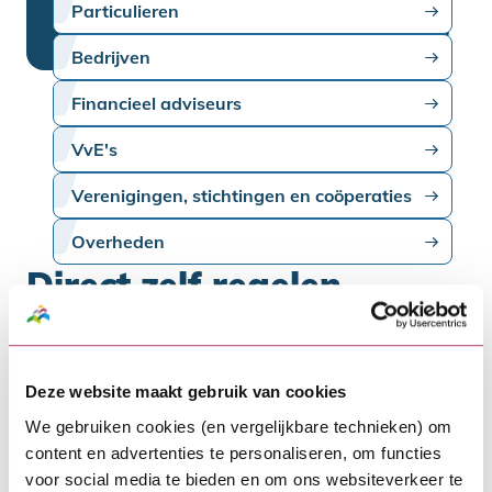
Particulieren
Bedrijven
Financieel adviseurs
VvE's
Verenigingen, stichtingen en coöperaties
Overheden
Direct zelf regelen
Wil je een wijziging doorgeven of ben je op
zoek naar meer informatie? Je vindt
Deze website maakt gebruik van cookies
hieronder informatie over deze
We gebruiken cookies (en vergelijkbare technieken) om
onderwerpen en meer.
content en advertenties te personaliseren, om functies
voor social media te bieden en om ons websiteverkeer te