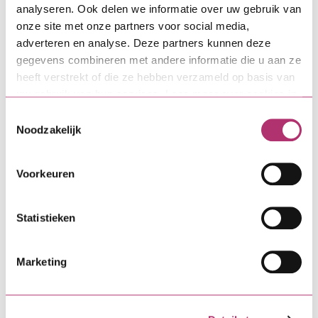
Aan de slag
analyseren. Ook delen we informatie over uw gebruik van
onze site met onze partners voor social media,
adverteren en analyse. Deze partners kunnen deze
gegevens combineren met andere informatie die u aan ze
Direct zelf regelen
heeft verstrekt of die ze hebben verzameld op basis van
uw gebruik van hun services. Lees meer over cookies in
onze
cookieverklaring
.
Toestemmingsselectie
MijnSVn-omgeving
Noodzakelijk
Een wijziging of verandering
Voorkeuren
doorgeven
Statistieken
Meer weten over
Marketing
Bouwdepot