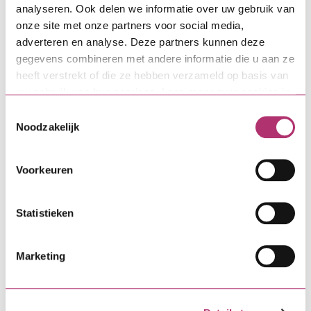
Aan de slag
analyseren. Ook delen we informatie over uw gebruik van
onze site met onze partners voor social media,
adverteren en analyse. Deze partners kunnen deze
gegevens combineren met andere informatie die u aan ze
Direct zelf regelen
heeft verstrekt of die ze hebben verzameld op basis van
uw gebruik van hun services. Lees meer over cookies in
onze
cookieverklaring
.
Toestemmingsselectie
MijnSVn-omgeving
Noodzakelijk
Een wijziging of verandering
Voorkeuren
doorgeven
Statistieken
Meer weten over
Marketing
Bouwdepot