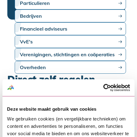
Particulieren
Bedrijven
Financieel adviseurs
VvE's
Verenigingen, stichtingen en coöperaties
Overheden
Direct zelf regelen
Wil je een wijziging doorgeven of ben je op
zoek naar meer informatie? Je vindt
Deze website maakt gebruik van cookies
hieronder informatie over deze
We gebruiken cookies (en vergelijkbare technieken) om
onderwerpen en meer.
content en advertenties te personaliseren, om functies
voor social media te bieden en om ons websiteverkeer te