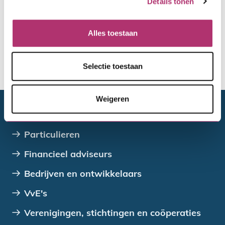
Details tonen
Hertoets
Alles toestaan
Selectie toestaan
De toewijzing van de gemeente
Weigeren
Doelgroepen
Particulieren
Financieel adviseurs
Bedrijven en ontwikkelaars
VvE's
Verenigingen, stichtingen en coöperaties