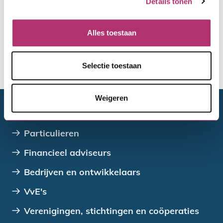
Details tonen
Hertoets
Alles toestaan
Selectie toestaan
De toewijzing van de gemeente
Weigeren
Doelgroepen
Particulieren
Financieel adviseurs
Bedrijven en ontwikkelaars
VvE's
Verenigingen, stichtingen en coöperaties