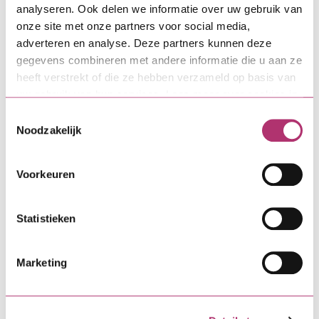
Aan de slag
analyseren. Ook delen we informatie over uw gebruik van
onze site met onze partners voor social media,
adverteren en analyse. Deze partners kunnen deze
gegevens combineren met andere informatie die u aan ze
Direct zelf regelen
heeft verstrekt of die ze hebben verzameld op basis van
uw gebruik van hun services. Lees meer over cookies in
onze
cookieverklaring
.
Toestemmingsselectie
MijnSVn-omgeving
Noodzakelijk
Een wijziging of verandering
Voorkeuren
doorgeven
Statistieken
Meer weten over
Marketing
Bouwdepot