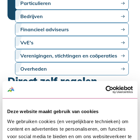
Particulieren
Bedrijven
Financieel adviseurs
VvE's
Verenigingen, stichtingen en coöperaties
Overheden
Direct zelf regelen
Wil je een wijziging doorgeven of ben je op
zoek naar meer informatie? Je vindt
Deze website maakt gebruik van cookies
hieronder informatie over deze
We gebruiken cookies (en vergelijkbare technieken) om
onderwerpen en meer.
content en advertenties te personaliseren, om functies
voor social media te bieden en om ons websiteverkeer te