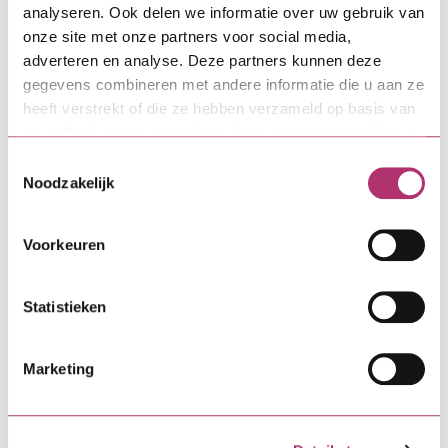
Aan de slag
analyseren. Ook delen we informatie over uw gebruik van
onze site met onze partners voor social media,
adverteren en analyse. Deze partners kunnen deze
gegevens combineren met andere informatie die u aan ze
Direct zelf regelen
heeft verstrekt of die ze hebben verzameld op basis van
uw gebruik van hun services. Lees meer over cookies in
onze
cookieverklaring
.
Toestemmingsselectie
MijnSVn-omgeving
Noodzakelijk
Een wijziging of verandering
Voorkeuren
doorgeven
Statistieken
Meer weten over
Marketing
Bouwdepot