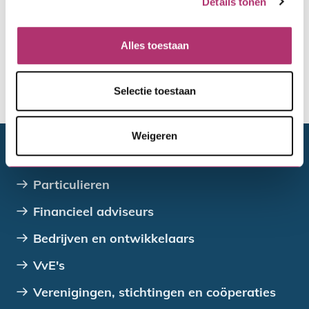
Details tonen
Hertoets
Alles toestaan
Selectie toestaan
De toewijzing van de gemeente
Weigeren
Doelgroepen
Particulieren
Financieel adviseurs
Bedrijven en ontwikkelaars
VvE's
Verenigingen, stichtingen en coöperaties