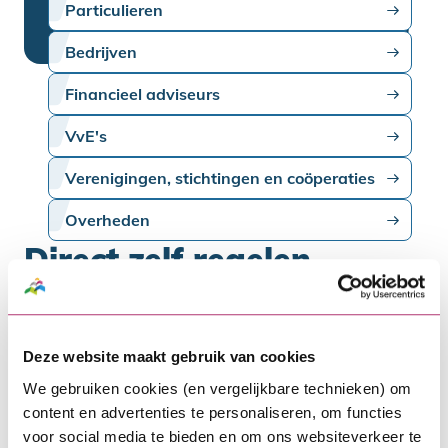
Particulieren
Bedrijven
Financieel adviseurs
VvE's
Verenigingen, stichtingen en coöperaties
Overheden
Direct zelf regelen
Wil je een wijziging doorgeven of ben je op
zoek naar meer informatie? Je vindt
Deze website maakt gebruik van cookies
hieronder informatie over deze
We gebruiken cookies (en vergelijkbare technieken) om
onderwerpen en meer.
content en advertenties te personaliseren, om functies
voor social media te bieden en om ons websiteverkeer te