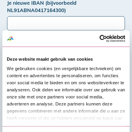
Je nieuwe IBAN (bijvoorbeeld
NL91ABNA0417164300)
Tenaamstelling nieuwe IBAN
Deze website maakt gebruik van cookies
Postcode
We gebruiken cookies (en vergelijkbare technieken) om
content en advertenties te personaliseren, om functies
voor social media te bieden en om ons websiteverkeer te
analyseren. Ook delen we informatie over uw gebruik van
Huisnummer
onze site met onze partners voor social media,
adverteren en analyse. Deze partners kunnen deze
gegevens combineren met andere informatie die u aan ze
heeft verstrekt of die ze hebben verzameld op basis van
Nieuwe straat
uw gebruik van hun services. Lees meer over cookies in