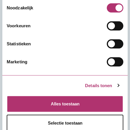
onze
cookieverklaring
.
Toestemmingsselectie
Noodzakelijk
Nieuw huisnummer
Voorkeuren
Statistieken
Straat
Marketing
Huisnummer
Details tonen
Alles toestaan
Nieuwe postcode
Selectie toestaan