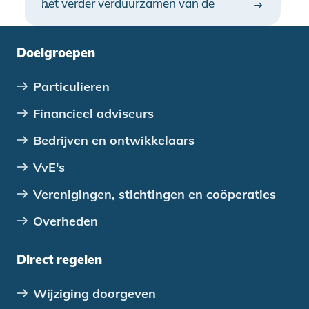
het verder verduurzamen van de
…
Nederlandse woningmarkt. Doet uw
organisatie al mee?
Doelgroepen
Particulieren
Financieel adviseurs
Bedrijven en ontwikkelaars
VvE's
Verenigingen, stichtingen en coöperaties
Overheden
Direct regelen
Wijziging doorgeven