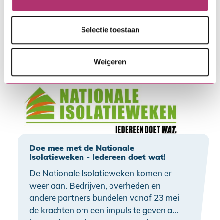
eerste stap naar energiezuinig en
duurzaam wonen onder de aandacht
…
gebracht. De Nationale Isolatieweken
Selectie toestaan
lopen tot en met 10 oktober.
Weigeren
Doe mee met de Nationale
Isolatieweken - Iedereen doet wat!
De Nationale Isolatieweken komen er
weer aan. Bedrijven, overheden en
andere partners bundelen vanaf 23 mei
de krachten om een impuls te geven aan