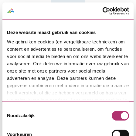
Menu
Deze website maakt gebruik van cookies
We gebruiken cookies (en vergelijkbare technieken) om
content en advertenties te personaliseren, om functies
voor social media te bieden en om ons websiteverkeer te
analyseren. Ook delen we informatie over uw gebruik van
onze site met onze partners voor social media,
adverteren en analyse. Deze partners kunnen deze
gegevens combineren met andere informatie die u aan ze
heeft verstrekt of die ze hebben verzameld op basis van
uw gebruik van hun services. Lees meer over cookies in
onze
cookieverklaring
.
Toestemmingsselectie
Noodzakelijk
Voorkeuren