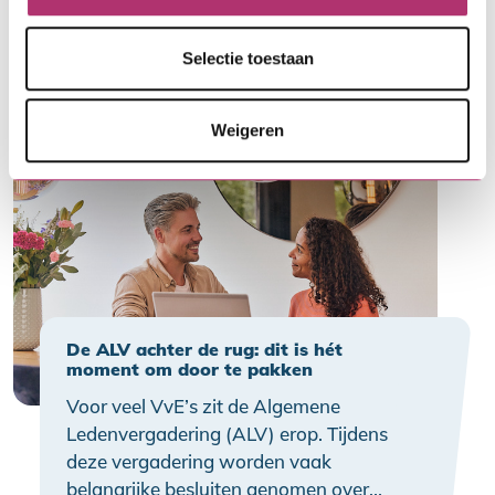
sociale huur en middenhuur is er ook
betaalbare koop; woningen die binnen
…
Selectie toestaan
de betaalbaarheidsgrens worden
verkocht en waarbij speculatie wordt
Weigeren
tegengegaan.
De ALV achter de rug: dit is hét
moment om door te pakken
Voor veel VvE’s zit de Algemene
Ledenvergadering (ALV) erop. Tijdens
deze vergadering worden vaak
belangrijke besluiten genomen over