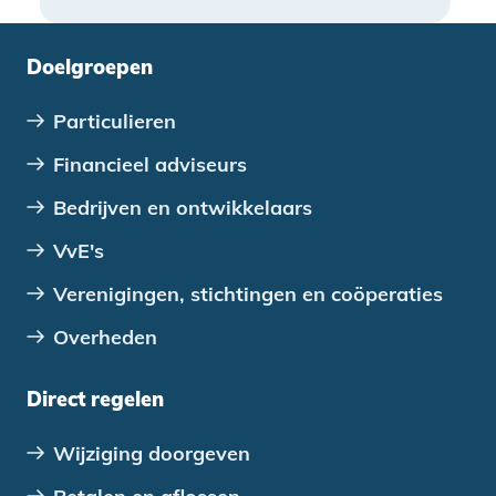
appartementseigenaren bovendien
eenvoudiger om een laadpaal te
Doelgroepen
realiseren. Juist daarom is dit een goed
moment voor VvE’s om vooruit te kijken.
Particulieren
Financieel adviseurs
Bedrijven en ontwikkelaars
VvE's
Verenigingen, stichtingen en coöperaties
Overheden
Direct regelen
Wijziging doorgeven