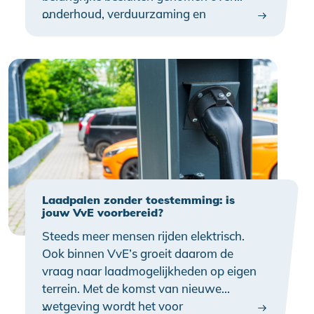
onderhoud, verduurzaming en
…
investeringen in het gebouw. Een besluit
nemen is één ding; de uitvoering is een
volgende stap. Juist de zomerperiode is
een goed moment om door te pakken.
Laadpalen zonder toestemming: is
jouw VvE voorbereid?
Steeds meer mensen rijden elektrisch.
Ook binnen VvE’s groeit daarom de
vraag naar laadmogelijkheden op eigen
terrein. Met de komst van nieuwe
wetgeving wordt het voor
…