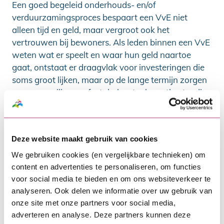
Een goed begeleid onderhouds- en/of
verduurzamingsproces bespaart een VvE niet
alleen tijd en geld, maar vergroot ook het
vertrouwen bij bewoners. Als leden binnen een VvE
weten wat er speelt en waar hun geld naartoe
gaat, ontstaat er draagvlak voor investeringen die
soms groot lijken, maar op de lange termijn zorgen
voor een veilig, comfortabel en toekomstbestendig
gebouw.
TIPS!
Deze website maakt gebruik van cookies
Check de ervaring van een
We gebruiken cookies (en vergelijkbare technieken) om
procesbegeleider.
Vraag of hij of zij eerder
content en advertenties te personaliseren, om functies
voor social media te bieden en om ons websiteverkeer te
VvE’s heeft geholpen. En informeer naar
analyseren. Ook delen we informatie over uw gebruik van
referenties en/of voorbeeldprojecten.
onze site met onze partners voor social media,
Voor procesbegeleiding kan een VvE
adverteren en analyse. Deze partners kunnen deze
subsidie krijgen
. Onder meer via de landelijke