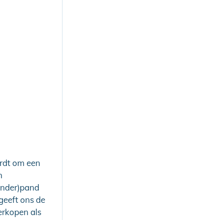
ordt om een
n
(onder)pand
geeft ons de
erkopen als