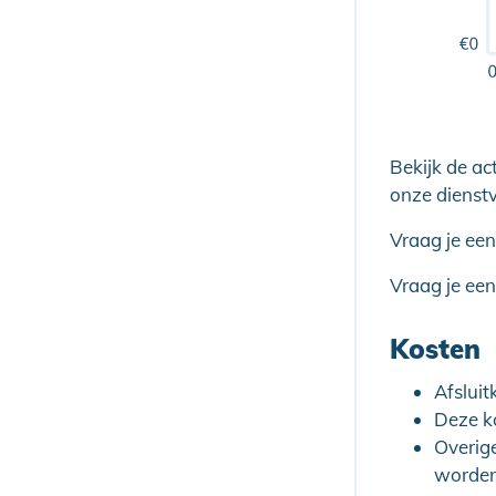
Bekijk de ac
onze dienstv
Vraag je ee
Vraag je een
Kosten
Afsluit
Deze k
Overige
worden