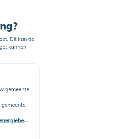
ing?
oet. Dit kan de
dget kunnen
 uw gemeente
w gemeente
www.schouwen-duiveland.nl/duurzaamheid-en-milieu/energie/energiebesparing