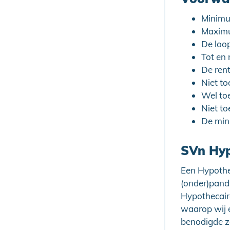
Minimu
Maximu
De loo
Tot en 
De ren
Niet to
Wel to
Niet to
De min
SVn Hyp
Een Hypothec
(onder)pand
Hypothecaire
waarop wij 
benodigde z