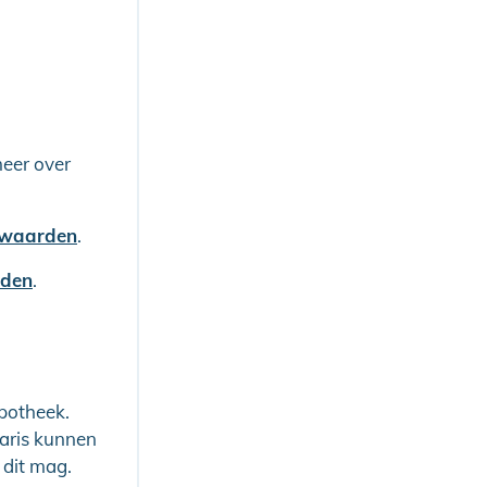
meer over
orwaarden
.
rden
.
potheek.
taris kunnen
 dit mag.