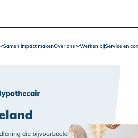
Samen impact maken
Over ons
Werken bij
Service en co
ypothecair
eland
dlening die bijvoorbeeld