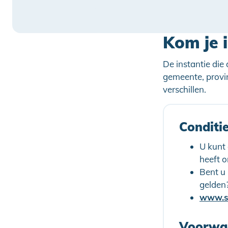
Kom je 
De instantie die
gemeente, provi
verschillen.
Conditi
U kunt
heeft 
Bent u
gelden
Voorwaa