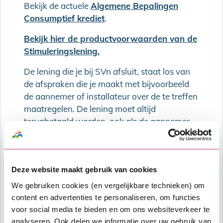
Bekijk de actuele
Algemene Bepalingen
Consumptief krediet
.
Bekijk hier de productvoorwaarden van de
Stimuleringslening.
De lening die je bij SVn afsluit, staat los van
de afspraken die je maakt met bijvoorbeeld
de aannemer of installateur over de te treffen
maatregelen. De lening moet altijd
terugbetaald worden, ook als de aannemer
zich niet aan de afspraken houdt.
Als je een SVn Persoonlijke lening afsluit ga je
een financiële verplichting aan. Daarom moet
Deze website maakt gebruik van cookies
jouw financiële situatie voldoende stabiel zijn
We gebruiken cookies (en vergelijkbare technieken) om
om de extra maandlasten van de nieuwe
content en advertenties te personaliseren, om functies
lening, bovenop alle overige vaste lasten die
voor social media te bieden en om ons websiteverkeer te
je al hebt, te kunnen dragen. We kijken naar
analyseren. Ook delen we informatie over uw gebruik van