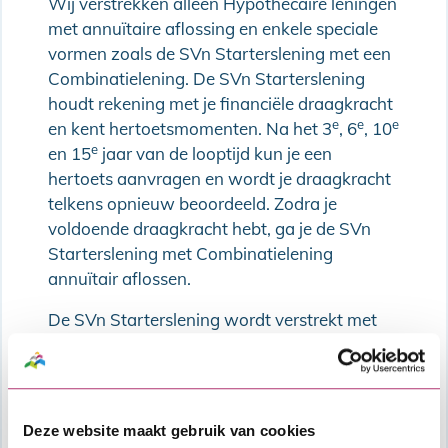
Wij verstrekken alleen Hypothecaire leningen
met annuïtaire aflossing en enkele speciale
vormen zoals de SVn Starterslening met een
Combinatielening. De SVn Starterslening
houdt rekening met je financiële draagkracht
e
e
e
en kent hertoetsmomenten. Na het 3
, 6
, 10
e
en 15
jaar van de looptijd kun je een
hertoets aanvragen en wordt je draagkracht
telkens opnieuw beoordeeld. Zodra je
voldoende draagkracht hebt, ga je de SVn
Starterslening met Combinatielening
annuïtair aflossen.
De SVn Starterslening wordt verstrekt met
Nationale Hypotheek Garantie
.
Deze website maakt gebruik van cookies