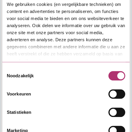
We gebruiken cookies (en vergelijkbare technieken) om
content en advertenties te personaliseren, om functies
voor social media te bieden en om ons websiteverkeer te
analyseren. Ook delen we informatie over uw gebruik van
onze site met onze partners voor social media,
adverteren en analyse. Deze partners kunnen deze
gegevens combineren met andere informatie die u aan ze
heeft verstrekt of die ze hebben verzameld op basis van
uw gebruik van hun services. Lees meer over cookies in
onze
cookieverklaring
.
Toestemmingsselectie
Noodzakelijk
Aflopende Starterslening
Voorkeuren
Statistieken
Marketing