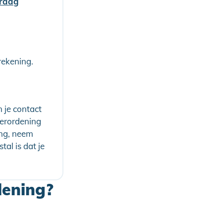
vraag
rekening.
 je contact
erordening
ing, neem
al is dat je
lening?