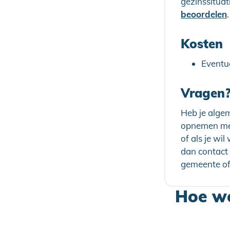
gezinssituat
beoordelen
.
Kosten
Eventue
Vragen
Heb je algem
opnemen met
of als je wi
dan contact 
gemeente of
Hoe we