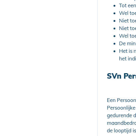
Tot een
Wel to
Niet to
Niet to
Wel to
De min
Het is 
het in
SVn Per
Een Persoonl
Persoonlijke
gedurende de 
maandbedrag 
de looptijd i