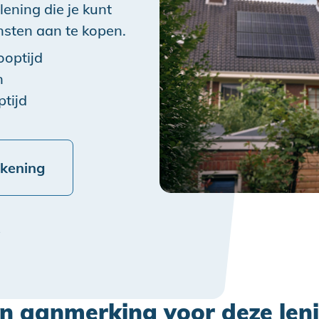
lening die je kunt
nsten aan te kopen.
ooptijd
n
ptijd
ekening
e
in aanmerking voor deze len