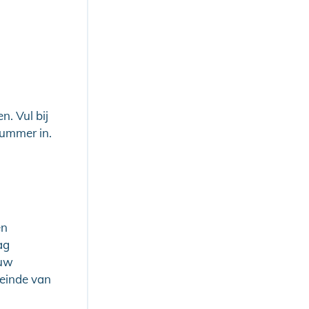
. Vul bij
nummer in.
en
ag
 uw
 einde van