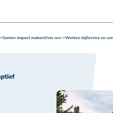
Samen impact maken
Over ons
Werken bij
Service en co
ptief