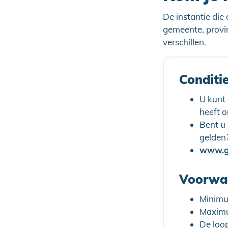
De instantie die
gemeente, provi
verschillen.
Conditi
U kunt
heeft 
Bent u
gelden
Voorwaa
Minimu
Maximu
De loo