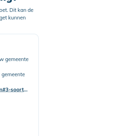
oet. Dit kan de
dget kunnen
 uw gemeente
w gemeente
www.gemeentelandvancuijk.nl/duurzaamheidslening-woningen#3-soorten-leningen