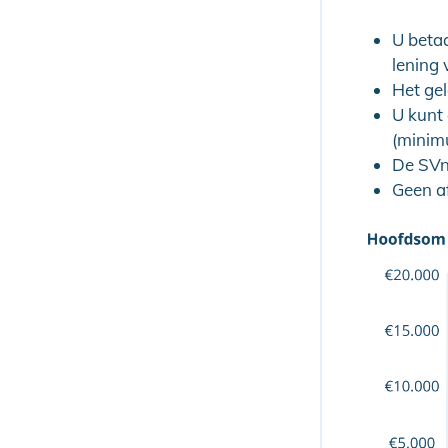
U betaa
lening 
Het ge
U kunt 
(minimu
De SVn 
Geen af