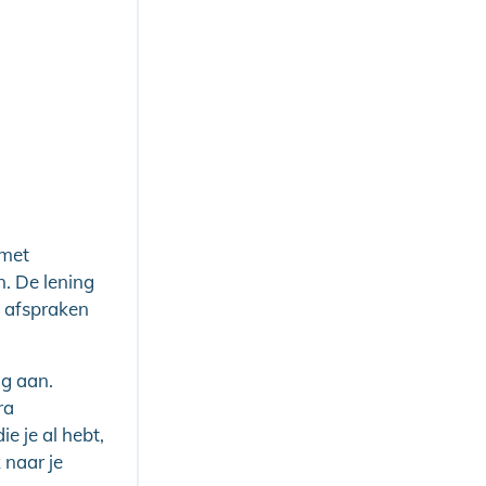
 met
n. De lening
e afspraken
ng aan.
ra
e je al hebt,
 naar je