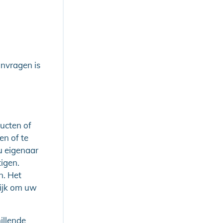
nvragen is
ucten of
en of te
u eigenaar
igen.
n. Het
ijk om uw
illende