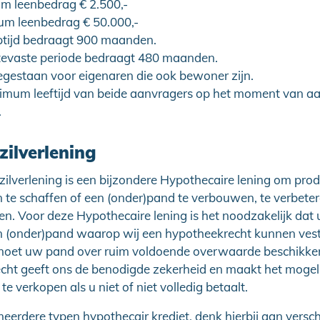
m leenbedrag € 2.500,-
m leenbedrag € 50.000,-
ptijd bedraagt 900 maanden.
tevaste periode bedraagt 480 maanden.
egestaan voor eigenaren die ook bewoner zijn.
imum leeftijd van beide aanvragers op het moment van aa
.
zilverlening
ilverlening is een bijzondere Hypothecaire lening om prod
 te schaffen of een (onder)pand te verbouwen, te verbeter
. Voor deze Hypothecaire lening is het noodzakelijk dat 
n (onder)pand waarop wij een hypotheekrecht kunnen vest
oet uw pand over ruim voldoende overwaarde beschikke
cht geeft ons de benodigde zekerheid en maakt het mogel
e verkopen als u niet of niet volledig betaalt.
eerdere typen hypothecair krediet, denk hierbij aan versch