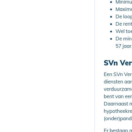
Minimu
Maximu
De loo
De ren
Wel to
De min
57 jaar
SVn Ver
Een SVn Verz
diensten aan
verduurzamen
bent van ee
Daarnaast m
hypotheekre
(onder)pand t
Er bestaan m