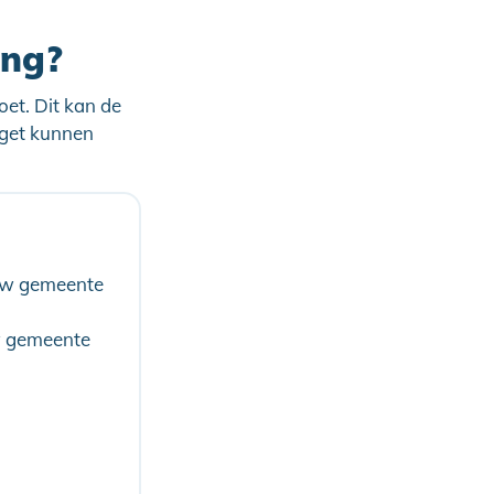
ing?
oet. Dit kan de
dget kunnen
 uw gemeente
w gemeente