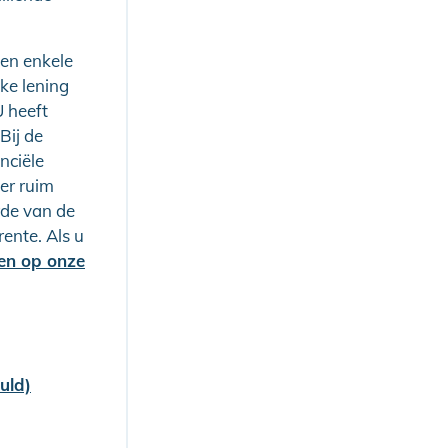
 en enkele
eke lening
U heeft
Bij de
nciële
er ruim
de van de
ente. Als u
en op onze
uld)