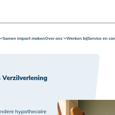
Samen impact maken
Over ons
Werken bij
Service en co
Verzilverlening
zondere hypothecaire