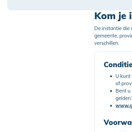
Kom je 
De instantie die
gemeente, provi
verschillen.
Conditi
U kunt
of prov
Bent u
gelden
www.go
Voorwaa