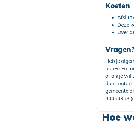
Kosten
Afsluit
Deze k
Overige
Vragen
Heb je algem
opnemen met
of als je wi
dan contact 
gemeente of
34464968 (m
Hoe we