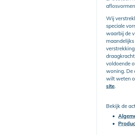
aflosvormen z
Wij verstrek
speciale vor
waarbij de v
maandelijks 
verstrekking
draagkracht
voldoende o
woning. De 
wilt weten 
site
.
Bekijk de ac
Algeme
Produc