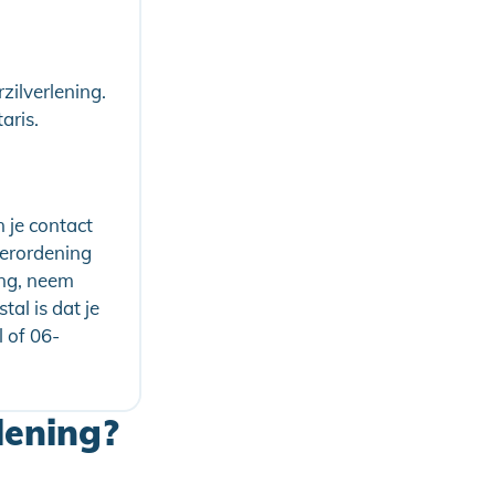
ilverlening.
aris.
 je contact
erordening
ing, neem
al is dat je
 of 06-
lening?