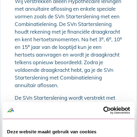
Wij verstrekken alleen Hypothecaire leningen
met annuïtaire aflossing en enkele speciale
vormen zoals de SVn Starterslening met een
Combinatielening. De SVn Starterslening
houdt rekening met je financiële draagkracht
e
e
e
en kent hertoetsmomenten. Na het 3
, 6
, 10
e
en 15
jaar van de looptijd kun je een
hertoets aanvragen en wordt je draagkracht
telkens opnieuw beoordeeld. Zodra je
voldoende draagkracht hebt, ga je de SVn
Starterslening met Combinatielening
annuïtair aflossen.
De SVn Starterslening wordt verstrekt met
Nationale Hypotheek Garantie
.
Deze website maakt gebruik van cookies