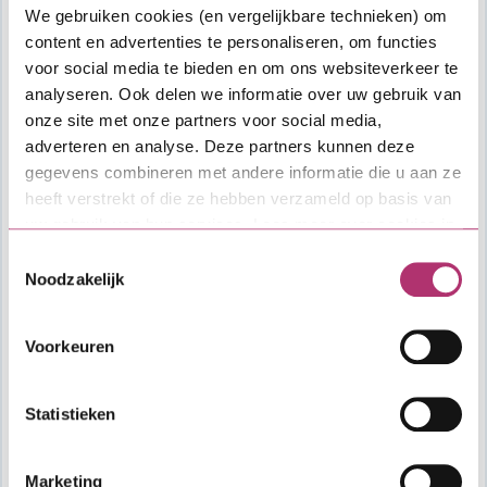
We gebruiken cookies (en vergelijkbare technieken) om
content en advertenties te personaliseren, om functies
voor social media te bieden en om ons websiteverkeer te
analyseren. Ook delen we informatie over uw gebruik van
onze site met onze partners voor social media,
adverteren en analyse. Deze partners kunnen deze
gegevens combineren met andere informatie die u aan ze
heeft verstrekt of die ze hebben verzameld op basis van
uw gebruik van hun services. Lees meer over cookies in
onze
cookieverklaring
.
Toestemmingsselectie
Noodzakelijk
Aflopende Starterslening
Voorkeuren
Statistieken
Marketing