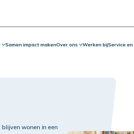
r
Samen impact maken
Over ons
Werken bij
Service en
k blijven wonen in een