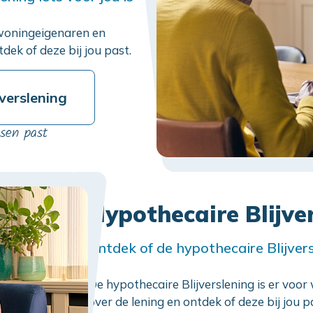
r woningeigenaren en
dek of deze bij jou past.
jverslening
sen past
Hypothecaire Blijve
Ontdek of de hypothecaire Blijversl
De hypothecaire Blijverslening is er voo
over de lening en ontdek of deze bij jou p