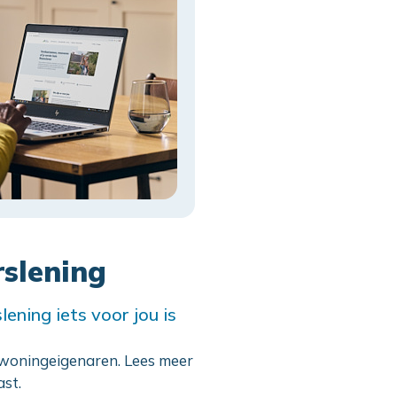
rslening
ening iets voor jou is
r woningeigenaren. Lees meer
ast.