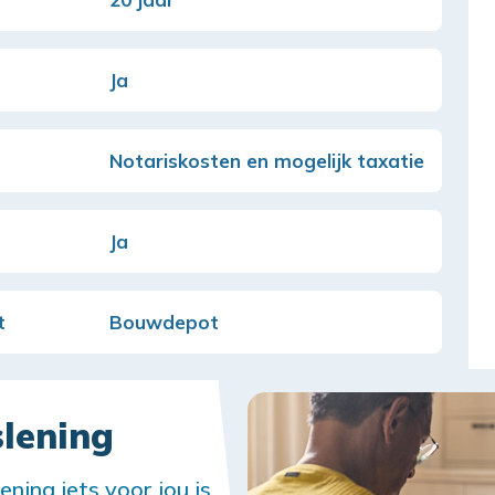
Ja
Notariskosten en mogelijk taxatie
Ja
t
Bouwdepot
slening
ening iets voor jou is