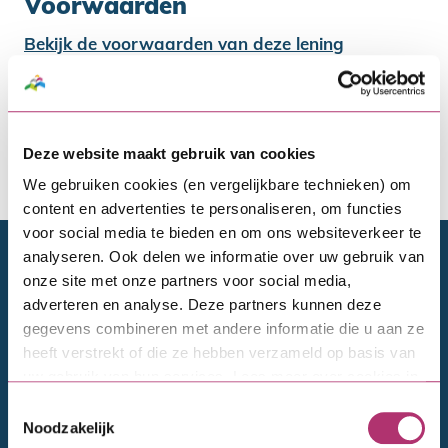
Voorwaarden
Bekijk de voorwaarden van deze lening
BKR Informatie
Een negatieve BKR-codering kan een belemmering
Deze website maakt gebruik van cookies
zijn voor het verstrekken van de lening. Twijfel je of
je in aanmerking komt? Neem dan contact op met
We gebruiken cookies (en vergelijkbare technieken) om
SVn.
content en advertenties te personaliseren, om functies
voor social media te bieden en om ons websiteverkeer te
Doelgroepen
analyseren. Ook delen we informatie over uw gebruik van
onze site met onze partners voor social media,
adverteren en analyse. Deze partners kunnen deze
Particulieren
gegevens combineren met andere informatie die u aan ze
Financieel adviseurs
heeft verstrekt of die ze hebben verzameld op basis van
uw gebruik van hun services. Lees meer over cookies in
Bedrijven en ontwikkelaars
onze
cookieverklaring
.
Toestemmingsselectie
VvE's
Noodzakelijk