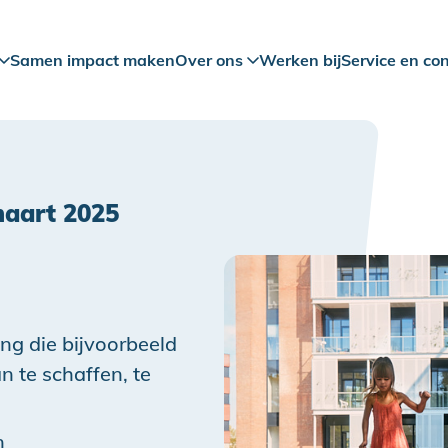
Samen impact maken
Over ons
Werken bij
Service en co
aart 2025
ing die bijvoorbeeld
 te schaffen, te
n