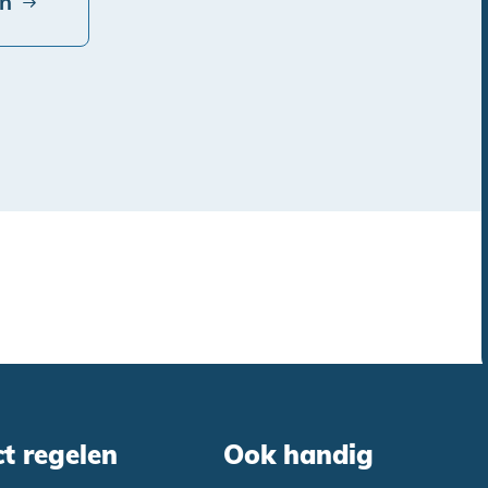
en
ct regelen
Ook handig