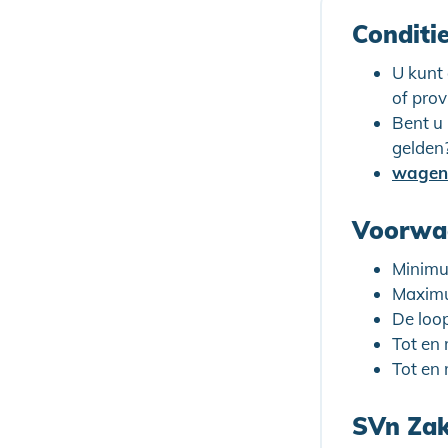
Conditi
U kunt
of prov
Bent u
gelden
Voorwaa
Minimu
Maximu
De loo
Tot en
Tot en 
SVn Zake