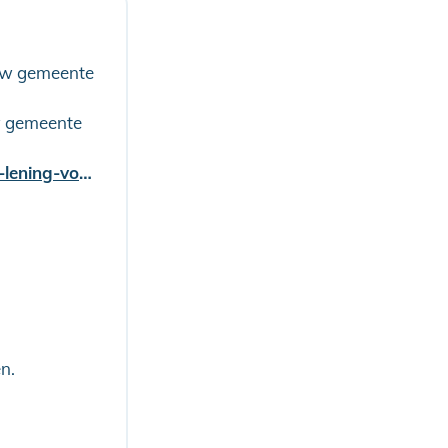
 uw gemeente
w gemeente
wageningenduurzaam.nl/subsidies/toekomstbestendig-wonen-lening-voor-vereniging-van-eigenaren/
.
n.