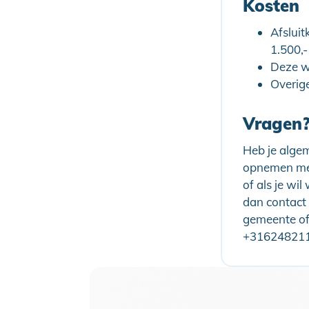
Kosten
Afslui
1.500,
Deze w
Overige
Vragen
Heb je algem
opnemen met
of als je wi
dan contact 
gemeente of
+316248211