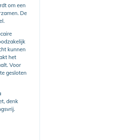
ordt om een
urzamen. De
l.
caire
oodzakelijk
cht kunnen
akt het
alt. Voor
te gesloten
a
et, denk
gsvrij.