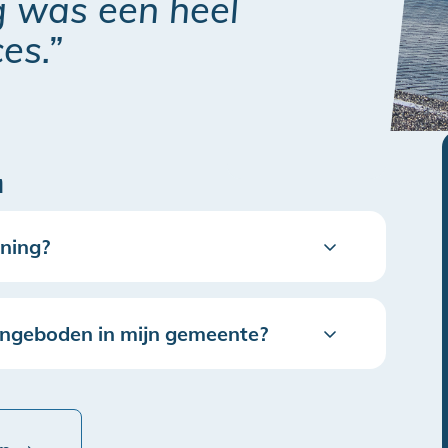
g was een heel
es.”
n
ening?
angeboden in mijn gemeente?