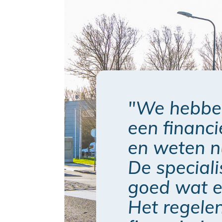
"We hebben
een financ
en weten n
De speciali
goed wat er
Het regele