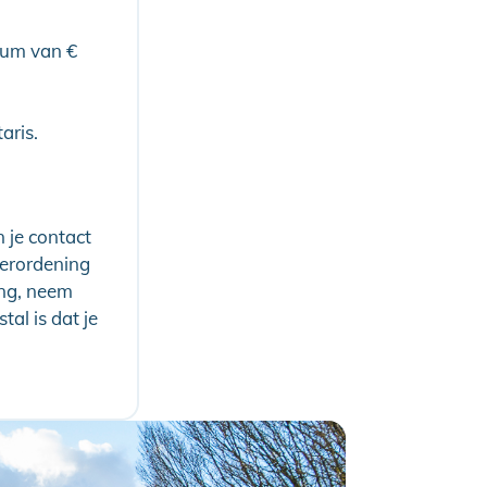
mum van €
aris.
 je contact
erordening
ing, neem
al is dat je