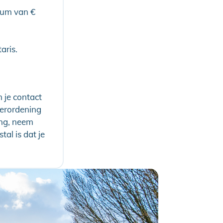
mum van €
aris.
 je contact
erordening
ing, neem
al is dat je