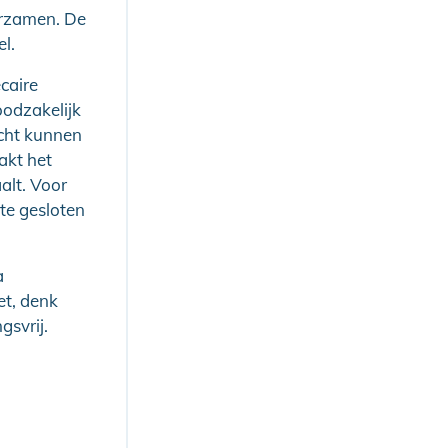
urzamen. De
l.
caire
oodzakelijk
cht kunnen
akt het
alt. Voor
te gesloten
a
et, denk
gsvrij.