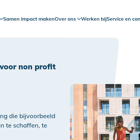
Samen impact maken
Over ons
Werken bij
Service en co
voor non profit
ing die bijvoorbeeld
 te schaffen, te