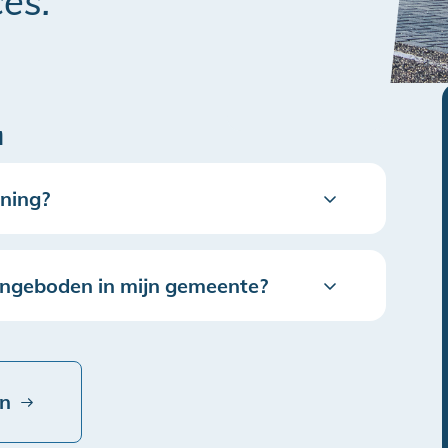
es.”
n
ening?
angeboden in mijn gemeente?
en