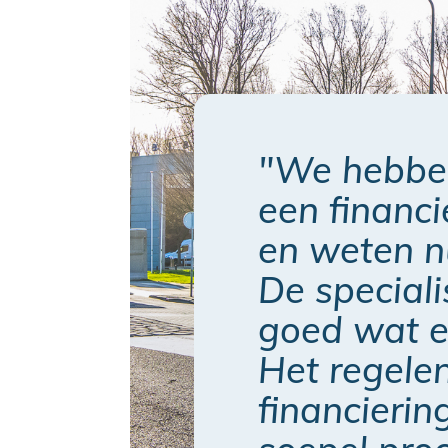
"We hebben
een financ
en weten n
De speciali
goed wat er
Het regele
financierin