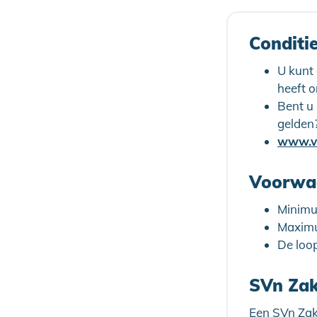
Conditi
U kunt
heeft 
Bent u
gelden
www.vo
Voorwaa
Minimu
Maximu
De loo
SVn Zake
Een SVn Zake