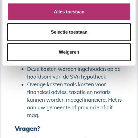
Vraag je een Stimuleringslening aan?
Bekijk
Alles toestaan
dan hier de productvoorwaarden
.
Vraag je een Blijverslening aan?
Bekijk dan
Selectie toestaan
hier de productvoorwaarden
.
Kosten
Weigeren
Afsluitkosten SVn hypotheek: € 995,-.
Deze kosten worden ingehouden op de
hoofdsom van de SVn hypotheek.
Overige kosten zoals kosten voor
financieel advies, taxatie en notaris
kunnen worden meegefinancierd. Het is
aan uw gemeente of provincie of dit
mag.
Vragen?