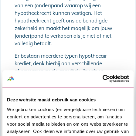
van een (onder)pand waarop wij een
hypotheekrecht kunnen vestigen. Het
hypotheekrecht geeft ons de benodigde
zekerheid en maakt het mogelijk om jouw
(onder)pand te verkopen als je niet of niet
volledig betaalt.
Er bestaan meerdere typen hypothecair
krediet, denk hierbij aan verschillende
aflosvormen zoals annuïtair, lineair en
aflossingsvrij.
Wij verstrekken alleen Hypothecaire leningen
met annuïtaire aflossing.
Deze website maakt gebruik van cookies
We gebruiken cookies (en vergelijkbare technieken) om
Schematische weergave van een annuïtaire
content en advertenties te personaliseren, om functies
aflossing:
voor social media te bieden en om ons websiteverkeer te
analyseren. Ook delen we informatie over uw gebruik van