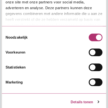
onze site met onze partners voor social media,
adverteren en analyse. Deze partners kunnen deze
gegevens combineren met andere informatie die u aan ze
heeft verstrekt of die ze hebben verzameld op basis van
uw gebruik van hun services. Lees meer over cookies in
onze
cookieverklaring
.
Toestemmingsselectie
Noodzakelijk
Voorkeuren
Statistieken
Marketing
Bekijk de actuele
Algemene Bepalingen
Hypothecair krediet
of lees meer over onze
Details tonen
dienstverlening in de
vergelijkingskaart
.