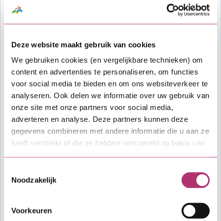
Kosten
Afsluitkosten: 1% over de hoofdsom van
Deze website maakt gebruik van cookies
de lening met een minimum van €
We gebruiken cookies (en vergelijkbare technieken) om
1.500,- en een maximum van € 7.500,-.
content en advertenties te personaliseren, om functies
Deze worden ingehouden op de SVn
voor social media te bieden en om ons websiteverkeer te
Zakelijke lening.
analyseren. Ook delen we informatie over uw gebruik van
Overige kosten, zoals kosten voor
onze site met onze partners voor social media,
financieel advies, taxatie en notaris.
adverteren en analyse. Deze partners kunnen deze
gegevens combineren met andere informatie die u aan ze
Vragen?
heeft verstrekt of die ze hebben verzameld op basis van
Heb je algemene vragen over het
uw gebruik van hun services. Lees meer over cookies in
aanvraagproces of de lening, dan kun je
onze
cookieverklaring
.
Toestemmingsselectie
contact opnemen met SVn. Voor vragen over
Noodzakelijk
specifieke voorwaarden van de verordening
of als je wil weten hoeveel budget er nog
Voorkeuren
beschikbaar is voor deze lening, neem dan