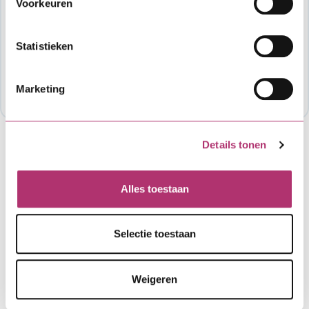
Voorkeuren
specifieke voorwaarden van de verordening
of als je wil weten hoeveel budget er nog
beschikbaar is voor deze lening, neem dan
Statistieken
contact op met de organisatie die de regeling
mogelijk maakt. Meestal is dat je gemeente of
Marketing
provincie: (0341) 567321..
Details tonen
Alles toestaan
Selectie toestaan
Weigeren
"We hebben al eens eerder