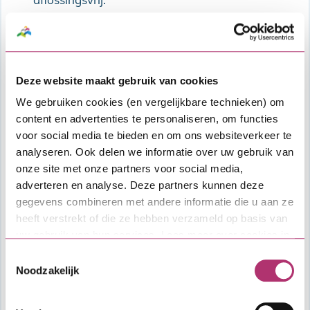
Bekijk de actuele
Algemene Bepalingen
Zakelijk
.
Kosten
Deze website maakt gebruik van cookies
We gebruiken cookies (en vergelijkbare technieken) om
Afsluitkosten: 1% over de hoofdsom van
content en advertenties te personaliseren, om functies
de lening met een minimum van €
voor social media te bieden en om ons websiteverkeer te
1.500,- en een maximum van € 7.500,-.
analyseren. Ook delen we informatie over uw gebruik van
Deze worden ingehouden op de SVn
onze site met onze partners voor social media,
Zakelijke lening.
adverteren en analyse. Deze partners kunnen deze
Overige kosten, zoals kosten voor
gegevens combineren met andere informatie die u aan ze
financieel advies, taxatie en notaris.
heeft verstrekt of die ze hebben verzameld op basis van
uw gebruik van hun services. Lees meer over cookies in
Vragen?
onze
cookieverklaring
.
Toestemmingsselectie
Heb je algemene vragen over het
Noodzakelijk
aanvraagproces of de lening, dan kun je
contact opnemen met SVn. Voor vragen over