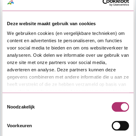
Kosten
Afsluitkosten: 1% over de hoofdsom van
Deze website maakt gebruik van cookies
de lening met een minimum van €
We gebruiken cookies (en vergelijkbare technieken) om
1.500,- en een maximum van € 7.500,-.
content en advertenties te personaliseren, om functies
Deze worden ingehouden op de SVn
voor social media te bieden en om ons websiteverkeer te
Zakelijke lening.
analyseren. Ook delen we informatie over uw gebruik van
Overige kosten, zoals kosten voor
onze site met onze partners voor social media,
financieel advies, taxatie en notaris.
adverteren en analyse. Deze partners kunnen deze
gegevens combineren met andere informatie die u aan ze
Vragen?
heeft verstrekt of die ze hebben verzameld op basis van
uw gebruik van hun services. Lees meer over cookies in
Heb je algemene vragen over het
onze
cookieverklaring
.
aanvraagproces of de lening, dan kun je
Toestemmingsselectie
Noodzakelijk
contact opnemen met SVn. Voor vragen over
specifieke voorwaarden van de verordening
of als je wil weten hoeveel budget er nog
Voorkeuren
beschikbaar is voor deze lening, neem dan