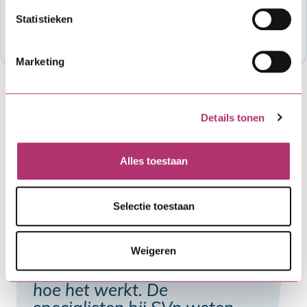
contact op met de organisatie die de regeling
Statistieken
mogelijk maakt. Meestal is dat je gemeente of
provincie: Publieksbalie: (0578) 678787.
Marketing
Details tonen
Alles toestaan
Selectie toestaan
"We hebben al eens eerder
een financiering
Weigeren
aangevraagd en weten nu
hoe het werkt. De