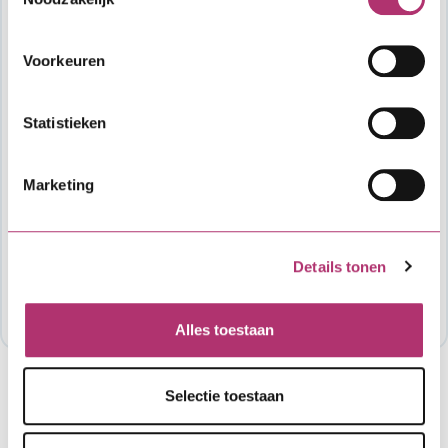
financieel advies, taxatie en notaris zijn
voor eigen rekening.
Voorkeuren
Vragen?
Heb je algemene vragen over het
Statistieken
aanvraagproces of de lening, dan kun je
contact opnemen met SVn. Voor vragen over
Marketing
specifieke voorwaarden van de verordening
of als je wil weten hoeveel budget er nog
beschikbaar is voor deze lening, neem dan
contact op met de organisatie die de regeling
Details tonen
mogelijk maakt. Meestal is dat je gemeente of
provincie: Gemeente Epe (0578) 678787 .
Alles toestaan
Selectie toestaan