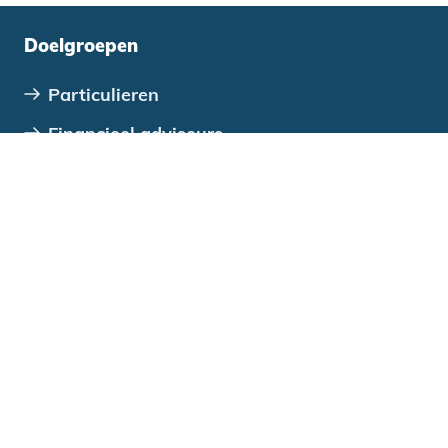
Doelgroepen
Particulieren
Financieel adviseurs
Bedrijven en ontwikkelaars
VvE's
Verenigingen, stichtingen en coöperaties
Overheden
Direct regelen
Wijziging doorgeven
Betalen en aflossen