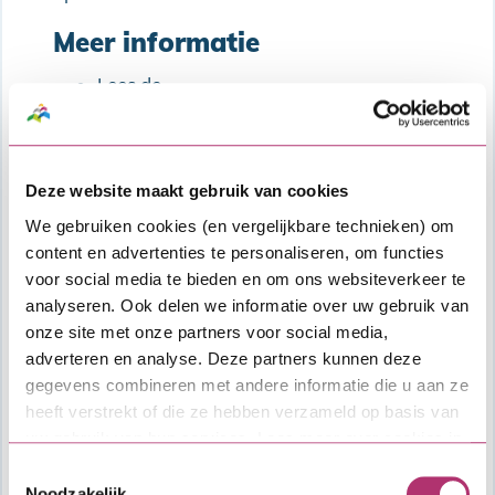
Meer informatie
Lees de
uitgebreide productinformatie en voorwaarden van de SVn Maatwerklening
Bekijk de actuele Algemene bepalingen Hypothecair krediet (met Combinatielening)
Lees meer over onze financiële
Deze website maakt gebruik van cookies
dienstverlening in
de vergelijkingskaart
.
We gebruiken cookies (en vergelijkbare technieken) om
content en advertenties te personaliseren, om functies
Kosten
voor social media te bieden en om ons websiteverkeer te
analyseren. Ook delen we informatie over uw gebruik van
Afsluitkosten SVn Maatwerklening: €
onze site met onze partners voor social media,
1.100,-.
adverteren en analyse. Deze partners kunnen deze
Deze kosten worden ingehouden op de
gegevens combineren met andere informatie die u aan ze
hoofdsom van de SVn Maatwerklening.
heeft verstrekt of die ze hebben verzameld op basis van
Hertoetskosten voor de SVn
uw gebruik van hun services. Lees meer over cookies in
Maatwerklening: € 155,-
onze
cookieverklaring
.
Toestemmingsselectie
Overige kosten zoals kosten voor
Noodzakelijk