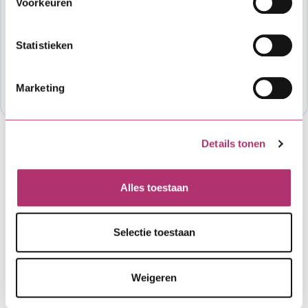
Voorkeuren
of als je wil weten hoeveel budget er nog
beschikbaar is voor deze lening, neem dan
contact op met de organisatie die de regeling
Statistieken
mogelijk maakt. Meestal is dat je gemeente of
provincie: Energieloket gemeente Barneveld,
Marketing
(0342) 495450, energieloket@barneveld.nl..
Details tonen
Alles toestaan
Selectie toestaan
Weigeren
"We hebben al eens eerder
een financiering