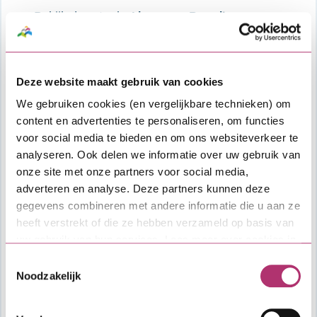
Bekijk de actuele
Algemene Bepalingen
Zakelijk
.
Kosten
Deze website maakt gebruik van cookies
Afsluitkosten: 1% over de hoofdsom van
We gebruiken cookies (en vergelijkbare technieken) om
de lening met een minimum van €
content en advertenties te personaliseren, om functies
1.500,- en een maximum van € 7.500,-.
voor social media te bieden en om ons websiteverkeer te
Deze worden ingehouden op de SVn
analyseren. Ook delen we informatie over uw gebruik van
Zakelijke lening.
onze site met onze partners voor social media,
Overige kosten, zoals kosten voor
adverteren en analyse. Deze partners kunnen deze
financieel advies, taxatie en notaris.
gegevens combineren met andere informatie die u aan ze
heeft verstrekt of die ze hebben verzameld op basis van
Vragen?
uw gebruik van hun services. Lees meer over cookies in
Heb je algemene vragen over het
onze
cookieverklaring
.
Toestemmingsselectie
aanvraagproces of de lening, dan kun je
Noodzakelijk
contact opnemen met SVn. Voor vragen over
specifieke voorwaarden van de verordening