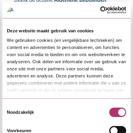
Zakelijk
.
Kosten
Afsluitkosten: 1% over de hoofdsom van
Deze website maakt gebruik van cookies
de lening met een minimum van €
We gebruiken cookies (en vergelijkbare technieken) om
1.500,- en een maximum van € 7.500,-.
content en advertenties te personaliseren, om functies
Deze worden ingehouden op de SVn
voor social media te bieden en om ons websiteverkeer te
Zakelijke lening.
analyseren. Ook delen we informatie over uw gebruik van
Overige kosten, zoals kosten voor
onze site met onze partners voor social media,
financieel advies, taxatie en notaris.
adverteren en analyse. Deze partners kunnen deze
gegevens combineren met andere informatie die u aan ze
Vragen?
heeft verstrekt of die ze hebben verzameld op basis van
uw gebruik van hun services. Lees meer over cookies in
Heb je algemene vragen over het
onze
cookieverklaring
.
Toestemmingsselectie
aanvraagproces of de lening, dan kun je
Noodzakelijk
contact opnemen met SVn. Voor vragen over
specifieke voorwaarden van de verordening
of als je wil weten hoeveel budget er nog
Voorkeuren