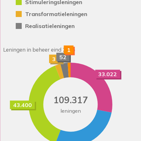
Stimuleringsleningen
Transformatieleningen
Realisatieleningen
1
Leningen in beheer eind 2025
52
31
33.022
109.317
43.400
leningen