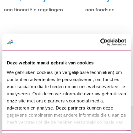
aan financiële regelingen
aan fondsen
totaal toevertrouwd vermogen
€ 3,152 miljard
Deze website maakt gebruik van cookies
We gebruiken cookies (en vergelijkbare technieken) om
content en advertenties te personaliseren, om functies
voor social media te bieden en om ons websiteverkeer te
analyseren. Ook delen we informatie over uw gebruik van
onze site met onze partners voor social media,
adverteren en analyse. Deze partners kunnen deze
gegevens combineren met andere informatie die u aan ze
heeft verstrekt of die ze hebben verzameld op basis van
uw gebruik van hun services. Lees meer over cookies in