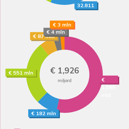
32.811
€ 3 mln
€ 4 mln
€ 87 mln
€ 1,926
€ 551 mln
€
miljard
1,099
mld
€ 182 mln