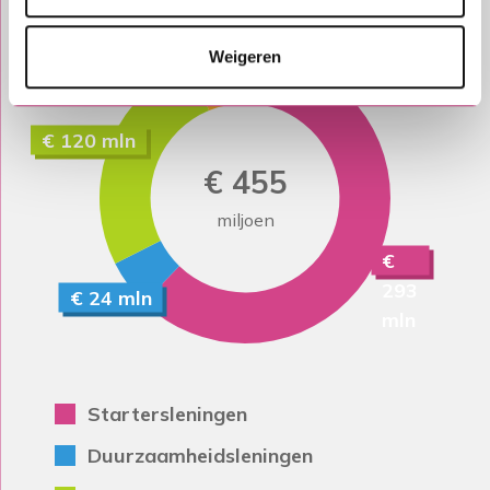
€ 0 mln
€ 18 mln
Weigeren
€ 120 mln
€ 455
miljoen
€
293
€ 24 mln
mln
Startersleningen
Duurzaamheidsleningen